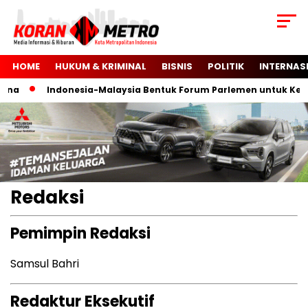
HOME
HUKUM & KRIMINAL
BISNIS
POLITIK
INTERNAS
na
Indonesia-Malaysia Bentuk Forum Parlemen untuk Keme
Redaksi
Pemimpin Redaksi
Samsul Bahri
Redaktur Eksekutif