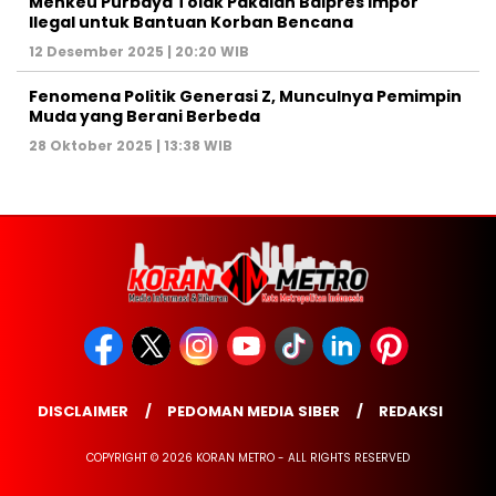
Menkeu Purbaya Tolak Pakaian Balpres Impor
Ilegal untuk Bantuan Korban Bencana
12 Desember 2025 | 20:20 WIB
Fenomena Politik Generasi Z, Munculnya Pemimpin
Muda yang Berani Berbeda
28 Oktober 2025 | 13:38 WIB
DISCLAIMER
PEDOMAN MEDIA SIBER
REDAKSI
COPYRIGHT © 2026 KORAN METRO - ALL RIGHTS RESERVED