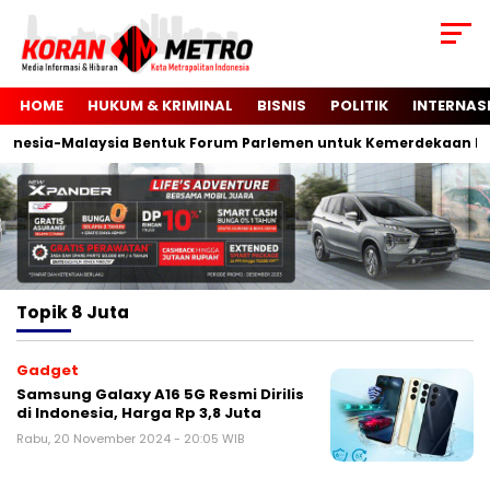
HOME
HUKUM & KRIMINAL
BISNIS
POLITIK
INTERNAS
onesia-Malaysia Bentuk Forum Parlemen untuk Kemerdekaan Pal
Topik
8 Juta
Gadget
Samsung Galaxy A16 5G Resmi Dirilis
di Indonesia, Harga Rp 3,8 Juta
Rabu, 20 November 2024 - 20:05 WIB