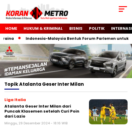
HOME
HUKUM & KRIMINAL
BISNIS
POLITIK
INTERNAS
raina
Indonesia-Malaysia Bentuk Forum Parlemen untuk Ke
Topik
Atalanta Geser Inter Milan
Liga Italia
Atalanta Geser Inter Milan dari
Puncak Klasemen setelah Curi Poin
dari Lazio
Minggu, 29 Desember 2024 - 18:16 WIB