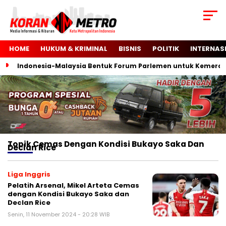
HOME
HUKUM & KRIMINAL
BISNIS
POLITIK
INTERNAS
Indonesia-Malaysia Bentuk Forum Parlemen untuk Kemerdek
Topik
Cemas Dengan Kondisi Bukayo Saka Dan
Declan Rice
Liga Inggris
Pelatih Arsenal, Mikel Arteta Cemas
dengan Kondisi Bukayo Saka dan
Declan Rice
Senin, 11 November 2024 - 20:28 WIB