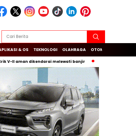
APLIKASI & OS
TEKNOLOGI
OLAHRAGA
OTOMOTIF
V-II aman dikendarai melewati banjir
Budi Arie Setiadi da