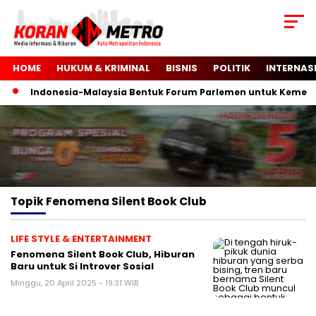
HOME
HUKUM & KRIMINAL
BISNIS
POLITIK
INTERNAS
Indonesia-Malaysia Bentuk Forum Parlemen untuk Kemerde
Topik
Fenomena Silent Book Club
LIFE STYLE & ENTERTAINMENT
Fenomena Silent Book Club, Hiburan
Baru untuk Si Introver Sosial
Minggu, 20 April 2025 - 19:31 WIB