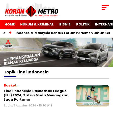
HOME
HUKUM & KRIMINAL
BISNIS
POLITIK
INTERNAS
na
Indonesia-Malaysia Bentuk Forum Parlemen untuk Kemer
Topik
Final Indonesia
Basket
Final Indonesia Basketball League
(IBL) 2024, Satria Muda Menangkan
Laga Pertama
Sabtu, 3 Agustus 2024 - 16:20 WIB