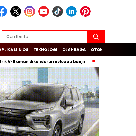
APLIKASI & OS
TEKNOLOGI
OLAHRAGA
OTOMOTIF
 V-II aman dikendarai melewati banjir
Budi Arie Setiadi da