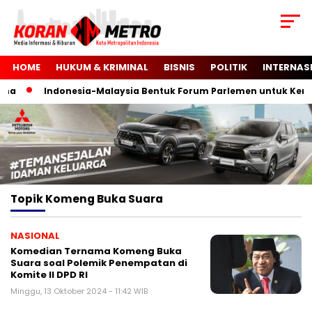
HOME
HUKUM & KRIMINAL
BISNIS
POLITIK
INTERNAS
na
Indonesia-Malaysia Bentuk Forum Parlemen untuk Kemer
Topik
Komeng Buka Suara
NASIONAL
Komedian Ternama Komeng Buka
Suara soal Polemik Penempatan di
Komite II DPD RI
Minggu, 13 Oktober 2024 - 11:42 WIB