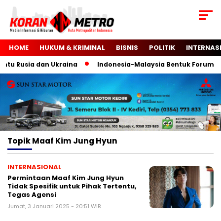
HOME
HUKUM & KRIMINAL
BISNIS
POLITIK
INTERNAS
tu Rusia dan Ukraina
Indonesia-Malaysia Bentuk Forum Pa
Topik
Maaf Kim Jung Hyun
INTERNASIONAL
Permintaan Maaf Kim Jung Hyun
Tidak Spesifik untuk Pihak Tertentu,
Tegas Agensi
Jumat, 3 Januari 2025 - 20:51 WIB