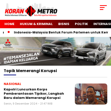
HOME
HUKUM & KRIMINAL
BISNIS
POLITIK
INTERNAS
a
Indonesia-Malaysia Bentuk Forum Parlemen untuk Kemer
Topik
Memerangi Korupsi
NASIONAL
Kapolri Luncurkan Korps
Pemberantasan Tipikor, Langkah
Baru dalam Memerangi Korupsi
Senin, 9 Desember 2024 - 21:47 WIB