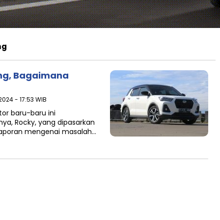
ng
ang, Bagaimana
2024 - 17:53 WIB
or baru-baru ini
a, Rocky, yang dipasarkan
l laporan mengenai masalah…