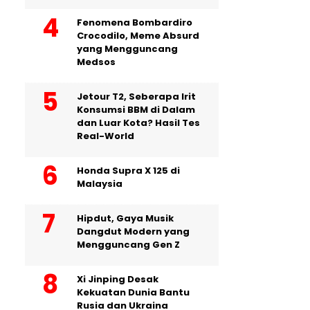
Fenomena Bombardiro
Crocodilo, Meme Absurd
yang Mengguncang
Medsos
Jetour T2, Seberapa Irit
Konsumsi BBM di Dalam
dan Luar Kota? Hasil Tes
Real-World
Honda Supra X 125 di
Malaysia
Hipdut, Gaya Musik
Dangdut Modern yang
Mengguncang Gen Z
Xi Jinping Desak
Kekuatan Dunia Bantu
Rusia dan Ukraina