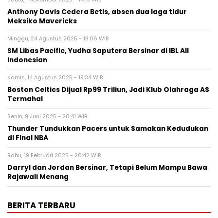
Anthony Davis Cedera Betis, absen dua laga tidur
Meksiko Mavericks
Minggu, 24 Agustus 2025 - 18:06 WIB
SM Libas Pacific, Yudha Saputera Bersinar di IBL All
Indonesian
Kamis, 14 Agustus 2025 - 19:34 WIB
Boston Celtics Dijual Rp99 Triliun, Jadi Klub Olahraga AS
Termahal
Senin, 9 Juni 2025 - 20:41 WIB
Thunder Tundukkan Pacers untuk Samakan Kedudukan
di Final NBA
Rabu, 19 Februari 2025 - 20:42 WIB
Darryl dan Jordan Bersinar, Tetapi Belum Mampu Bawa
Rajawali Menang
BERITA TERBARU