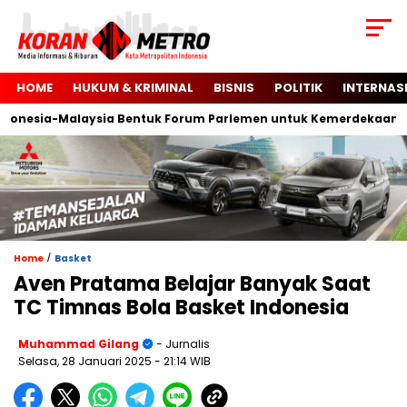
HOME
HUKUM & KRIMINAL
BISNIS
POLITIK
INTERNAS
esia-Malaysia Bentuk Forum Parlemen untuk Kemerdekaan Pales
/
Home
Basket
Aven Pratama Belajar Banyak Saat
TC Timnas Bola Basket Indonesia
Muhammad Gilang
- Jurnalis
Selasa, 28 Januari 2025
- 21:14 WIB