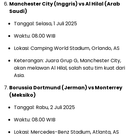
Manchester City (Inggris) vs Al Hilal (Arab
Saudi)
Tanggal: Selasa, 1 Juli 2025
Waktu: 08.00 WIB
Lokasi: Camping World Stadium, Orlando, AS
Keterangan: Juara Grup G, Manchester City,
akan melawan Al Hilal, salah satu tim kuat dari
Asia.
Borussia Dortmund (Jerman) vs Monterrey
(Meksiko)
Tanggal: Rabu, 2 Juli 2025
Waktu: 08.00 WIB
Lokasi: Mercedes-Benz Stadium, Atlanta, AS