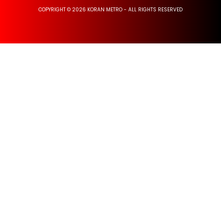
COPYRIGHT © 2026 KORAN METRO - ALL RIGHTS RESERVED