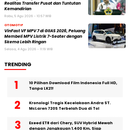
Realitas Transfer Pusat dan Tuntutan
Kemandirian
Rabu, 5 Agu 2026 - 10:57 WIB
OTOMOTIF
VinFast VF MPV 7 di GIIAS 2026, Peluang
Membeli MPV Listrik 7-Seater dengan
Skema Lebih Ringan
Selasa, 4 Agu 2026 - 11:19 WIB
TRENDING
10 Pilihan Download Film Indonesia Full HD,
Tanpa LK21!
Kronologi Tragis Kecelakaan Andra ST.
McLaren 720S Terbelah Dua di Tol
Exeed ET8 dari Chery, SUV Hybrid Mewah
dengan Jangkauan 1.400 Km, Siap