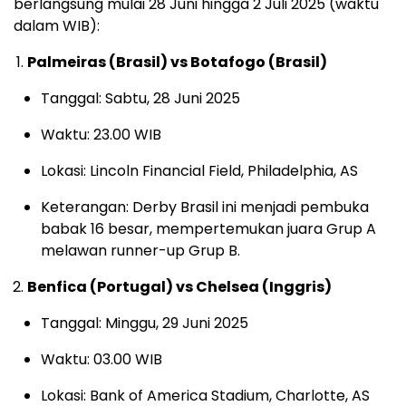
berlangsung mulai 28 Juni hingga 2 Juli 2025 (waktu
dalam WIB):
Palmeiras (Brasil) vs Botafogo (Brasil)
Tanggal: Sabtu, 28 Juni 2025
Waktu: 23.00 WIB
Lokasi: Lincoln Financial Field, Philadelphia, AS
Keterangan: Derby Brasil ini menjadi pembuka
babak 16 besar, mempertemukan juara Grup A
melawan runner-up Grup B.
Benfica (Portugal) vs Chelsea (Inggris)
Tanggal: Minggu, 29 Juni 2025
Waktu: 03.00 WIB
Lokasi: Bank of America Stadium, Charlotte, AS