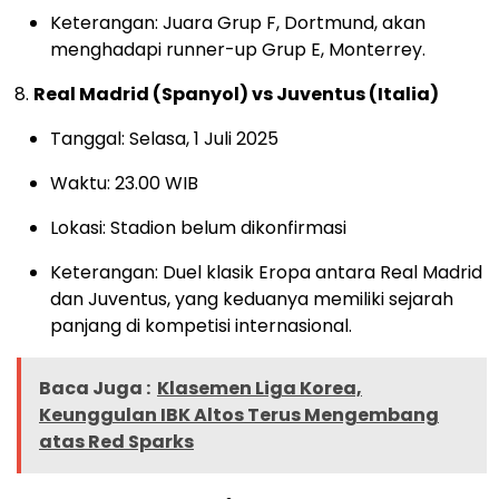
Keterangan: Juara Grup F, Dortmund, akan
menghadapi runner-up Grup E, Monterrey.
Real Madrid (Spanyol) vs Juventus (Italia)
Tanggal: Selasa, 1 Juli 2025
Waktu: 23.00 WIB
Lokasi: Stadion belum dikonfirmasi
Keterangan: Duel klasik Eropa antara Real Madrid
dan Juventus, yang keduanya memiliki sejarah
panjang di kompetisi internasional.
Baca Juga :
Klasemen Liga Korea,
Keunggulan IBK Altos Terus Mengembang
atas Red Sparks