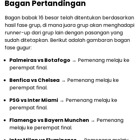
Bagan Pertandingan
Bagan babak 16 besar telah ditentukan berdasarkan
hasil fase grup, di mana juara grup akan menghadapi
runner-up dari grup lain dengan pasangan yang
sudah ditetapkan. Berikut adalah gambaran bagan
fase gugur:
Palmeiras vs Botafogo
→ Pemenang melaju ke
perempat final.
Benfica vs Chelsea
→ Pemenang melaju ke
perempat final.
PSG vs Inter Miami
→ Pemenang melaju ke
perempat final.
Flamengo vs Bayern Munchen
→ Pemenang
melaju ke perempat final.