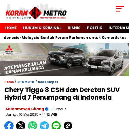
HOME
HUKUM & KRIMINAL
BISNIS
POLITIK
INTERNAS
sia-Malaysia Bentuk Forum Parlemen untuk Kemerdekaan Palest
/
/
Home
OTOMOTIF
Roda Empat
Chery Tiggo 8 CSH dan Deretan SUV
Hybrid 7 Penumpang di Indonesia
Muhammad Gilang
- Jurnalis
Jumat, 16 Mei 2025
- 14:12 WIB