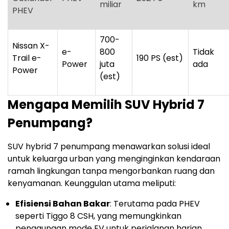
miliar
km
PHEV
700-
Nissan X-
e-
800
Tidak
Trail e-
190 PS (est)
Power
juta
ada
Power
(est)
Mengapa Memilih SUV Hybrid 7
Penumpang?
SUV hybrid 7 penumpang menawarkan solusi ideal
untuk keluarga urban yang menginginkan kendaraan
ramah lingkungan tanpa mengorbankan ruang dan
kenyamanan. Keunggulan utama meliputi:
Efisiensi Bahan Bakar
: Terutama pada PHEV
seperti Tiggo 8 CSH, yang memungkinkan
penggunaan mode EV untuk perjalanan harian.