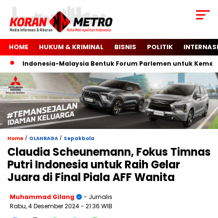
HOME
HUKUM & KRIMINAL
BISNIS
POLITIK
INTERNAS
Indonesia-Malaysia Bentuk Forum Parlemen untuk Kemerdeka
/
/
Home
OLAHRAGA
Sepakbola
Claudia Scheunemann, Fokus Timnas
Putri Indonesia untuk Raih Gelar
Juara di Final Piala AFF Wanita
Muhammad Gilang
- Jurnalis
Rabu, 4 Desember 2024
- 21:36 WIB