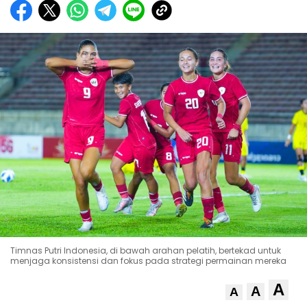
Timnas Putri Indonesia, di bawah arahan pelatih, bertekad untuk
menjaga konsistensi dan fokus pada strategi permainan mereka
A
A
A