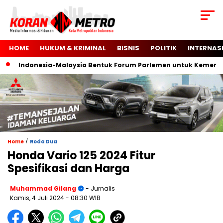
HOME
HUKUM & KRIMINAL
BISNIS
POLITIK
INTERNAS
Indonesia-Malaysia Bentuk Forum Parlemen untuk Kemerdekaa
/
Home
Roda Dua
Honda Vario 125 2024 Fitur
Spesifikasi dan Harga
Muhammad Gilang
- Jurnalis
Kamis, 4 Juli 2024
- 08:30 WIB