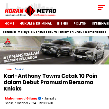
HOME
HUKUM & KRIMINAL
BISNIS
POLITIK
INTERNAS
nesia-Malaysia Bentuk Forum Parlemen untuk Kemerdekaan Pal
/
Home
Basket
Karl-Anthony Towns Cetak 10 Poin
dalam Debut Pramusim Bersama
Knicks
Muhammad Gilang
- Jurnalis
Senin, 7 Oktober 2024
- 19:00 WIB