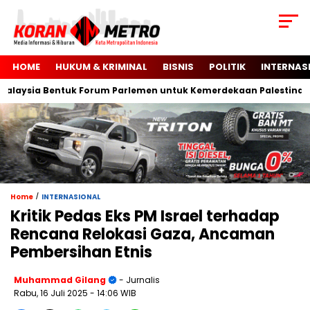
HOME
HUKUM & KRIMINAL
BISNIS
POLITIK
INTERNAS
sia Bentuk Forum Parlemen untuk Kemerdekaan Palestina
/
Home
INTERNASIONAL
Kritik Pedas Eks PM Israel terhadap
Rencana Relokasi Gaza, Ancaman
Pembersihan Etnis
Muhammad Gilang
- Jurnalis
Rabu, 16 Juli 2025
- 14:06 WIB