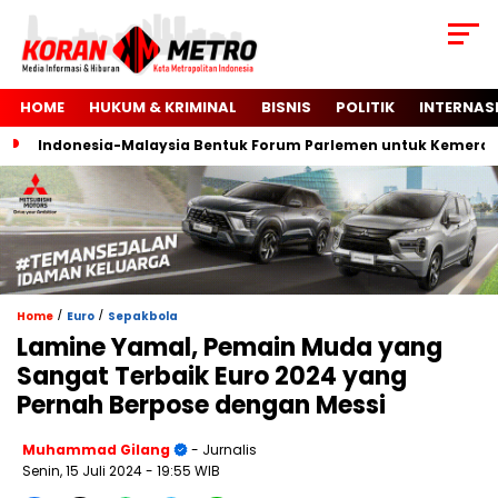
HOME
HUKUM & KRIMINAL
BISNIS
POLITIK
INTERNAS
Indonesia-Malaysia Bentuk Forum Parlemen untuk Kemerdekaa
/
/
Home
Euro
Sepakbola
Lamine Yamal, Pemain Muda yang
Sangat Terbaik Euro 2024 yang
Pernah Berpose dengan Messi
Muhammad Gilang
- Jurnalis
Senin, 15 Juli 2024
- 19:55 WIB