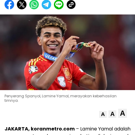
Penyerang Spanyol, Lamine Yamal, merayakan keberhasilan
timnya.
A
A
A
JAKARTA, koranmetro.com
– Lamine Yamal adalah