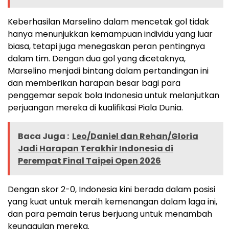
Keberhasilan Marselino dalam mencetak gol tidak
hanya menunjukkan kemampuan individu yang luar
biasa, tetapi juga menegaskan peran pentingnya
dalam tim. Dengan dua gol yang dicetaknya,
Marselino menjadi bintang dalam pertandingan ini
dan memberikan harapan besar bagi para
penggemar sepak bola Indonesia untuk melanjutkan
perjuangan mereka di kualifikasi Piala Dunia.
Baca Juga :
Leo/Daniel dan Rehan/Gloria
Jadi Harapan Terakhir Indonesia di
Perempat Final Taipei Open 2026
Dengan skor 2-0, Indonesia kini berada dalam posisi
yang kuat untuk meraih kemenangan dalam laga ini,
dan para pemain terus berjuang untuk menambah
keunggulan mereka.