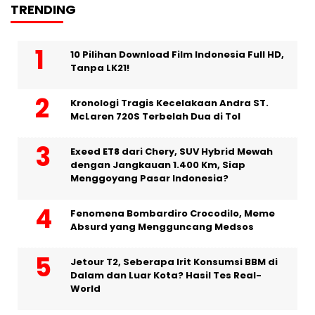
TRENDING
10 Pilihan Download Film Indonesia Full HD,
Tanpa LK21!
Kronologi Tragis Kecelakaan Andra ST.
McLaren 720S Terbelah Dua di Tol
Exeed ET8 dari Chery, SUV Hybrid Mewah
dengan Jangkauan 1.400 Km, Siap
Menggoyang Pasar Indonesia?
Fenomena Bombardiro Crocodilo, Meme
Absurd yang Mengguncang Medsos
Jetour T2, Seberapa Irit Konsumsi BBM di
Dalam dan Luar Kota? Hasil Tes Real-
World