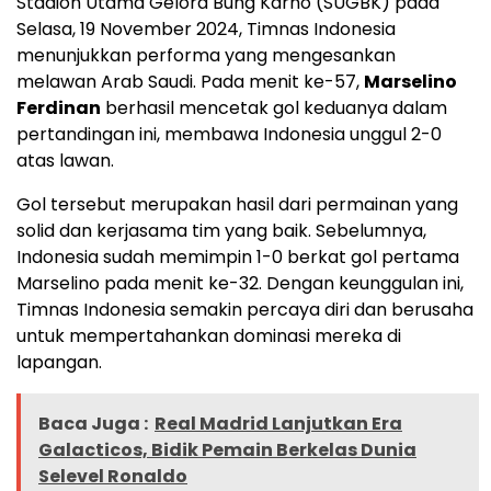
Stadion Utama Gelora Bung Karno (SUGBK) pada
Selasa, 19 November 2024, Timnas Indonesia
menunjukkan performa yang mengesankan
melawan Arab Saudi. Pada menit ke-57,
Marselino
Ferdinan
berhasil mencetak gol keduanya dalam
pertandingan ini, membawa Indonesia unggul 2-0
atas lawan.
Gol tersebut merupakan hasil dari permainan yang
solid dan kerjasama tim yang baik. Sebelumnya,
Indonesia sudah memimpin 1-0 berkat gol pertama
Marselino pada menit ke-32. Dengan keunggulan ini,
Timnas Indonesia semakin percaya diri dan berusaha
untuk mempertahankan dominasi mereka di
lapangan.
Baca Juga :
Real Madrid Lanjutkan Era
Galacticos, Bidik Pemain Berkelas Dunia
Selevel Ronaldo