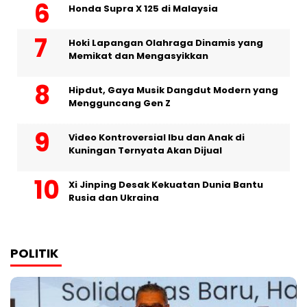
Honda Supra X 125 di Malaysia
Hoki Lapangan Olahraga Dinamis yang
Memikat dan Mengasyikkan
Hipdut, Gaya Musik Dangdut Modern yang
Mengguncang Gen Z
Video Kontroversial Ibu dan Anak di
Kuningan Ternyata Akan Dijual
Xi Jinping Desak Kekuatan Dunia Bantu
Rusia dan Ukraina
POLITIK