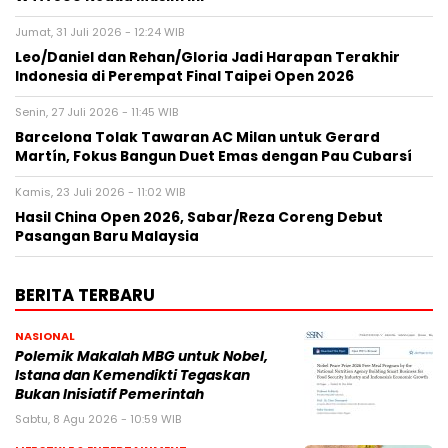
Jumat, 31 Juli 2026 - 12:24 WIB
Leo/Daniel dan Rehan/Gloria Jadi Harapan Terakhir
Indonesia di Perempat Final Taipei Open 2026
Senin, 27 Juli 2026 - 11:45 WIB
Barcelona Tolak Tawaran AC Milan untuk Gerard
Martín, Fokus Bangun Duet Emas dengan Pau Cubarsí
Kamis, 23 Juli 2026 - 11:02 WIB
Hasil China Open 2026, Sabar/Reza Coreng Debut
Pasangan Baru Malaysia
BERITA TERBARU
NASIONAL
Polemik Makalah MBG untuk Nobel,
Istana dan Kemendikti Tegaskan
Bukan Inisiatif Pemerintah
Sabtu, 8 Agu 2026 - 10:59 WIB