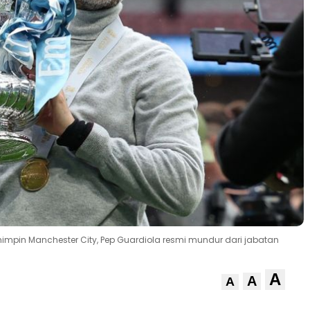
impin Manchester City, Pep Guardiola resmi mundur dari jabatan
A
A
A