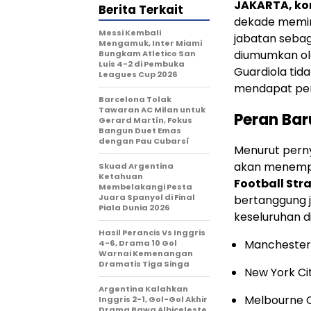
JAKARTA, ko
Berita Terkait
dekade memim
Messi Kembali
jabatan sebag
Mengamuk, Inter Miami
diumumkan ole
Bungkam Atletico San
Luis 4-2 di Pembuka
Guardiola tid
Leagues Cup 2026
mendapat pera
Barcelona Tolak
Tawaran AC Milan untuk
Peran Bar
Gerard Martín, Fokus
Bangun Duet Emas
dengan Pau Cubarsí
Menurut perny
akan menempa
Skuad Argentina
Ketahuan
Football Str
Membelakangi Pesta
Juara Spanyol di Final
bertanggung 
Piala Dunia 2026
keseluruhan di
Hasil Perancis Vs Inggris
Manchester 
4-6, Drama 10 Gol
Warnai Kemenangan
Dramatis Tiga Singa
New York Ci
Argentina Kalahkan
Melbourne Ci
Inggris 2-1, Gol-Gol Akhir
Drama Bawa Albiceleste