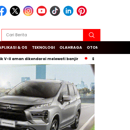
APLIKASI & OS
TEKNOLOGI
OLAHRAGA
OTOMOTIF
aman dikendarai melewati banjir
Budi Arie Setiadi dan Duga