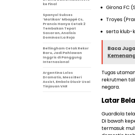
ke Final
Girona FC (
Spanyol Sukses
Troyes (Pra
‘Matikan’ Mbappé Cs,
Prancis Hanya Cetak 2
Tembakan Tepat
serta klub-k
Sasaran, Analisis
Dominasi La Roja
Baca Juga 
Bellingham Cetak Rekor
Baru, Jadi Pahlawan
Kemenanga
Inggris di Panggung
Internasional
Tugas utaman
Argentina Lolos
Dramatis, Messi Beri
rekrutmen tal
Assist, Embolo Diusir Usai
negara.
Tinjauan VAR
Latar Bel
Guardiola tel
Di bawah kepe
termasuk mult