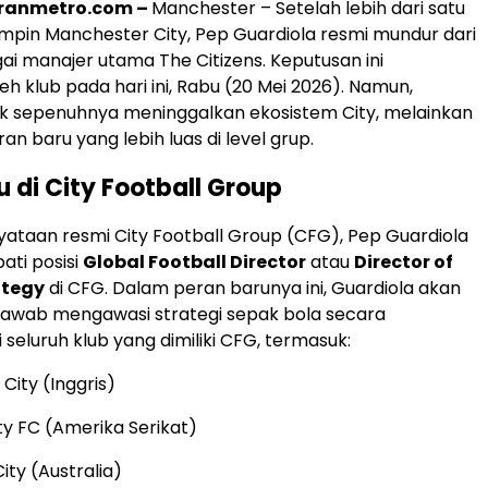
ranmetro.com –
Manchester – Setelah lebih dari satu
pin Manchester City, Pep Guardiola resmi mundur dari
ai manajer utama The Citizens. Keputusan ini
h klub pada hari ini, Rabu (20 Mei 2026). Namun,
ak sepenuhnya meninggalkan ekosistem City, melainkan
n baru yang lebih luas di level grup.
u di City Football Group
ataan resmi City Football Group (CFG), Pep Guardiola
ti posisi
Global Football Director
atau
Director of
ategy
di CFG. Dalam peran barunya ini, Guardiola akan
jawab mengawasi strategi sepak bola secara
 seluruh klub yang dimiliki CFG, termasuk:
City (Inggris)
ty FC (Amerika Serikat)
ty (Australia)