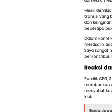
domestic treb
Meski demiki
transisi yang 
dan keinginan
beberapa bula
Dalam konfere
merasa ini ad
Saya sangat m
berkontribusi 
Reaksi da
Pemilik CFG, 
memberikan ap
menyebut kepu
klub.
Baca Juga 