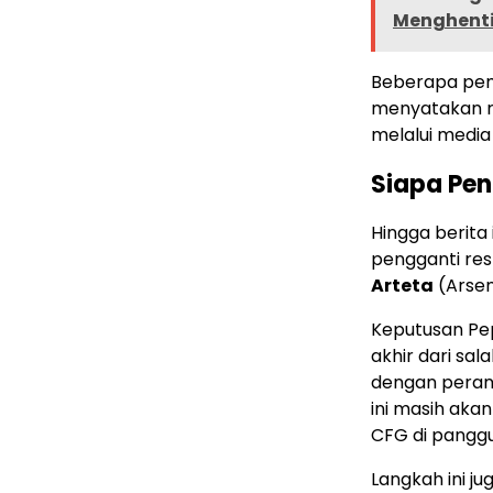
Menghenti
Beberapa pema
menyatakan r
melalui media 
Siapa Pen
Hingga berita
pengganti re
Arteta
(Arsen
Keputusan Pe
akhir dari sal
dengan peran 
ini masih aka
CFG di panggu
Langkah ini j