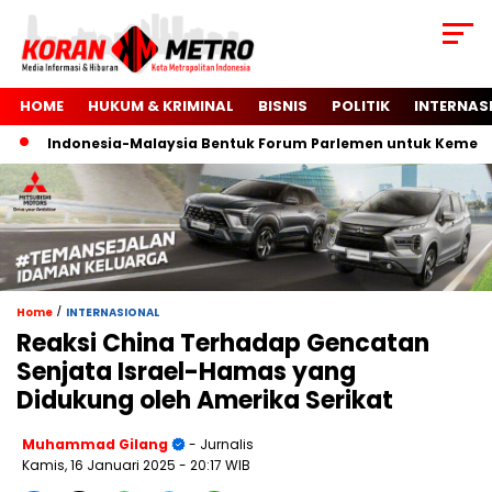
HOME
HUKUM & KRIMINAL
BISNIS
POLITIK
INTERNAS
Indonesia-Malaysia Bentuk Forum Parlemen untuk Kemerdeka
/
Home
INTERNASIONAL
Reaksi China Terhadap Gencatan
Senjata Israel-Hamas yang
Didukung oleh Amerika Serikat
Muhammad Gilang
- Jurnalis
Kamis, 16 Januari 2025
- 20:17 WIB