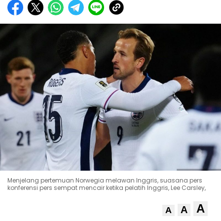
Menjelang pertemuan Norwegia melawan Inggris, suasana pers
konferensi pers sempat mencair ketika pelatih Inggris, Lee Carsley,
A
A
A