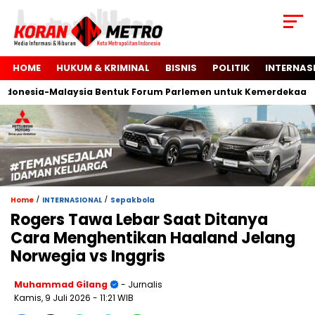
HOME
HUKUM & KRIMINAL
BISNIS
POLITIK
INTERNAS
nesia-Malaysia Bentuk Forum Parlemen untuk Kemerdekaan Pale
/
/
Home
INTERNASIONAL
Sepakbola
Rogers Tawa Lebar Saat Ditanya
Cara Menghentikan Haaland Jelang
Norwegia vs Inggris
Muhammad Gilang
- Jurnalis
Kamis, 9 Juli 2026
- 11:21 WIB