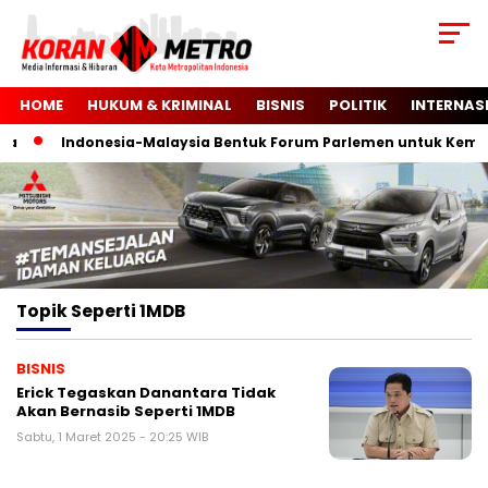
HOME
HUKUM & KRIMINAL
BISNIS
POLITIK
INTERNAS
a
Indonesia-Malaysia Bentuk Forum Parlemen untuk Kemerd
Topik
Seperti 1MDB
BISNIS
Erick Tegaskan Danantara Tidak
Akan Bernasib Seperti 1MDB
Sabtu, 1 Maret 2025 - 20:25 WIB