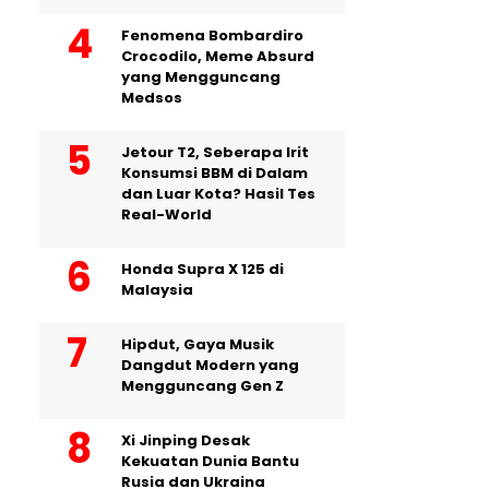
Fenomena Bombardiro
Crocodilo, Meme Absurd
yang Mengguncang
Medsos
Jetour T2, Seberapa Irit
Konsumsi BBM di Dalam
dan Luar Kota? Hasil Tes
Real-World
Honda Supra X 125 di
Malaysia
Hipdut, Gaya Musik
Dangdut Modern yang
Mengguncang Gen Z
Xi Jinping Desak
Kekuatan Dunia Bantu
Rusia dan Ukraina