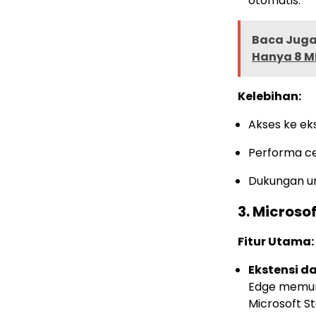
otomatis.
Baca Juga 
Hanya 8 MP
Kelebihan:
Akses ke ek
Performa ce
Dukungan un
3.
Microsof
Fitur Utama:
Ekstensi d
Edge memung
Microsoft 