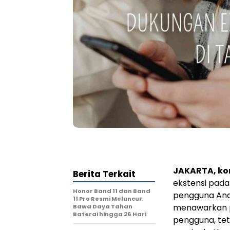
JAKARTA, k
Berita Terkait
ekstensi pada
Honor Band 11 dan Band
pengguna And
11 Pro Resmi Meluncur,
menawarkan p
Bawa Daya Tahan
Baterai hingga 26 Hari
pengguna, tet