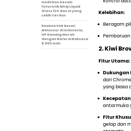
kontrol data
Hadirkan Desain
Futuristik Mirip Liquid
Glass iOS dan AI yang
Kelebihan:
Lebih Cerdas
Beragam pil
Realme P4R Resmi
Meluncur di Indonesia,
HP Gaming Murah
Pembaruan r
dengan Baterai Raksasa
8.000 mAh
2.
Kiwi Bro
Fitur Utama:
Dukungan E
dari Chrome
yang biasa 
Kecepatan
antarmuka y
Fitur Khusu
gelap dan m