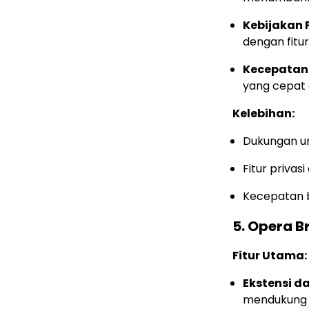
Kebijakan P
dengan fitu
Kecepatan
yang cepat 
Kelebihan:
Dukungan un
Fitur priva
Kecepatan b
5.
Opera B
Fitur Utama:
Ekstensi d
mendukung 