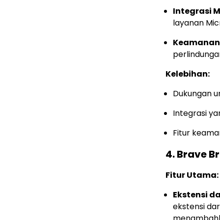
Integrasi M
layanan Mic
Keamanan
perlindunga
Kelebihan:
Dukungan un
Integrasi y
Fitur keam
4.
Brave B
Fitur Utama:
Ekstensi d
ekstensi da
menambahka