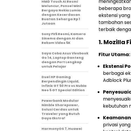
meningkatkan
HMD Touch AI Resmi
Meluncur, Ponsel Mini
beberapa bro
Bergaya Nokia Lumia
ekstensi yan
dengan Kecerdasan
Buatan Seharga Rp 1
tambahan ses
Jutaan
terbaik denga
Sony FX5 Resmi, Kamera
Sinema dengan AI dan
1.
Mozilla F
Rekam Video 5K
Saya Coba Asus Vivobook
Fitur Utama:
Go 14, Laptop Ganteng
dengan Port Lengkap
Ekstensi Po
untuk Pelajar
berbagai eks
Duel HP Gaming
Adblock Plus
Berpendingin Liquid,
Infinix GT 50 Pro vs Nubia
Neo 5 GT Special Edition
Penyesuaia
menyesuaika
Powerbank Modular
Nimble Sharepower,
kebutuhan m
Solusi Cerdas untuk
Traveler yang Butuh
Keamanan d
Daya Ekstra!
privasi yan
HarmonyOS 7, Huawei