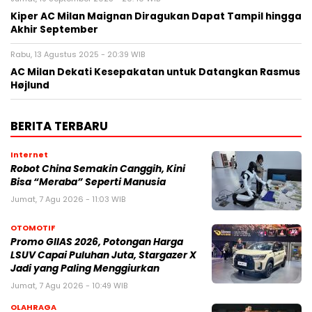
Kiper AC Milan Maignan Diragukan Dapat Tampil hingga
Akhir September
Rabu, 13 Agustus 2025 - 20:39 WIB
AC Milan Dekati Kesepakatan untuk Datangkan Rasmus
Højlund
BERITA TERBARU
Internet
Robot China Semakin Canggih, Kini
Bisa “Meraba” Seperti Manusia
Jumat, 7 Agu 2026 - 11:03 WIB
OTOMOTIF
Promo GIIAS 2026, Potongan Harga
LSUV Capai Puluhan Juta, Stargazer X
Jadi yang Paling Menggiurkan
Jumat, 7 Agu 2026 - 10:49 WIB
OLAHRAGA