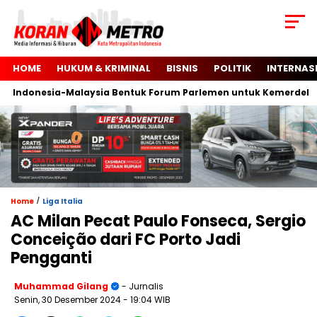
HOME
HUKUM & KRIMINAL
BISNIS
POLITIK
INTERNAS
Indonesia-Malaysia Bentuk Forum Parlemen untuk Kemerdekaan 
/
Home
Liga Italia
AC Milan Pecat Paulo Fonseca, Sergio
Conceição dari FC Porto Jadi
Pengganti
Muhammad Gilang
- Jurnalis
Senin, 30 Desember 2024
- 19:04 WIB