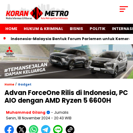
HOME
HUKUM & KRIMINAL
BISNIS
POLITIK
INTERNAS
Indonesia-Malaysia Bentuk Forum Parlemen untuk Kemerdekaa
/
Home
Gadget
Advan ForceOne Rilis di Indonesia, PC
AIO dengan AMD Ryzen 5 6600H
Muhammad Gilang
- Jurnalis
Senin, 18 November 2024
- 20:43 WIB