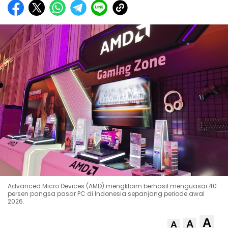
Advanced Micro Devices (AMD) mengklaim berhasil menguasai 40
persen pangsa pasar PC di Indonesia sepanjang periode awal
2026.
A
A
A