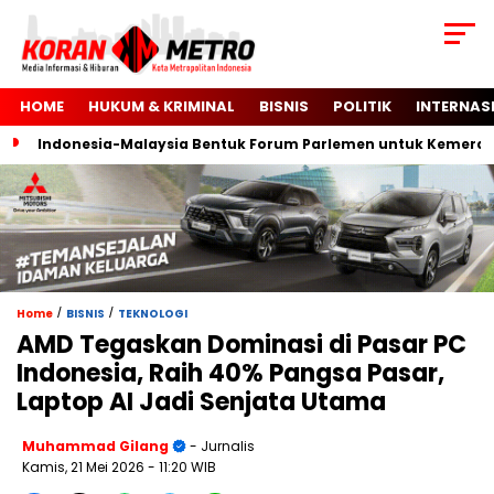
HOME
HUKUM & KRIMINAL
BISNIS
POLITIK
INTERNAS
Indonesia-Malaysia Bentuk Forum Parlemen untuk Kemerdekaan
/
/
Home
BISNIS
TEKNOLOGI
AMD Tegaskan Dominasi di Pasar PC
Indonesia, Raih 40% Pangsa Pasar,
Laptop AI Jadi Senjata Utama
Muhammad Gilang
- Jurnalis
Kamis, 21 Mei 2026
- 11:20 WIB