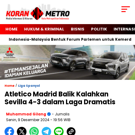
HOME
HUKUM & KRIMINAL
BISNIS
POLITIK
INTERNAS
Indonesia-Malaysia Bentuk Forum Parlemen untuk Kemerdekaan
/
Home
Liga Spanyol
Atletico Madrid Balik Kalahkan
Sevilla 4-3 dalam Laga Dramatis
Muhammad Gilang
- Jurnalis
Senin, 9 Desember 2024
- 19:56 WIB