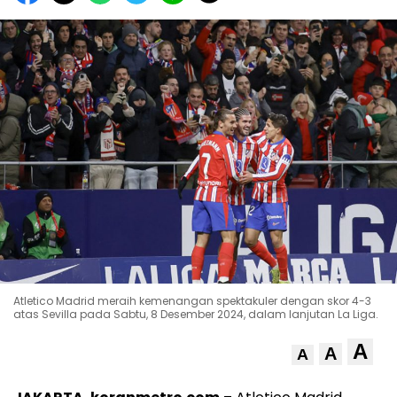
Atletico Madrid meraih kemenangan spektakuler dengan skor 4-3
atas Sevilla pada Sabtu, 8 Desember 2024, dalam lanjutan La Liga.
A
A
A