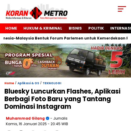
HOME
HUKUM & KRIMINAL
BISNIS
POLITIK
INTERNAS
sia-Malaysia Bentuk Forum Parlemen untuk Kemerdekaan Palest
/
/
Home
Aplikasi & OS
TEKNOLOGI
Bluesky Luncurkan Flashes, Aplikasi
Berbagi Foto Baru yang Tantang
Dominasi Instagram
Muhammad Gilang
- Jurnalis
Kamis, 16 Januari 2025
- 20:45 WIB