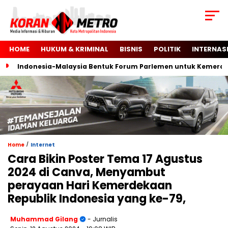
HOME
HUKUM & KRIMINAL
BISNIS
POLITIK
INTERNAS
Indonesia-Malaysia Bentuk Forum Parlemen untuk Kemerdekaan
/
Home
Internet
Cara Bikin Poster Tema 17 Agustus
2024 di Canva, Menyambut
perayaan Hari Kemerdekaan
Republik Indonesia yang ke-79,
Muhammad Gilang
- Jurnalis