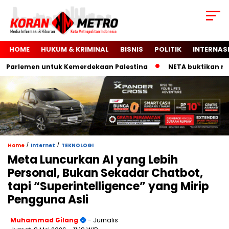
HOME
HUKUM & KRIMINAL
BISNIS
POLITIK
INTERNAS
rlemen untuk Kemerdekaan Palestina
NETA buktikan mobil l
/
/
Home
Internet
TEKNOLOGI
Meta Luncurkan AI yang Lebih
Personal, Bukan Sekadar Chatbot,
tapi “Superintelligence” yang Mirip
Pengguna Asli
Muhammad Gilang
- Jurnalis