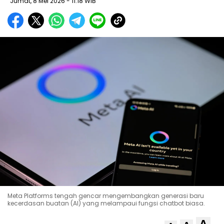
Jumat, 8 Mei 2026
- 11:18 WIB
Meta Platforms tengah gencar mengembangkan generasi baru
kecerdasan buatan (AI) yang melampaui fungsi chatbot biasa.