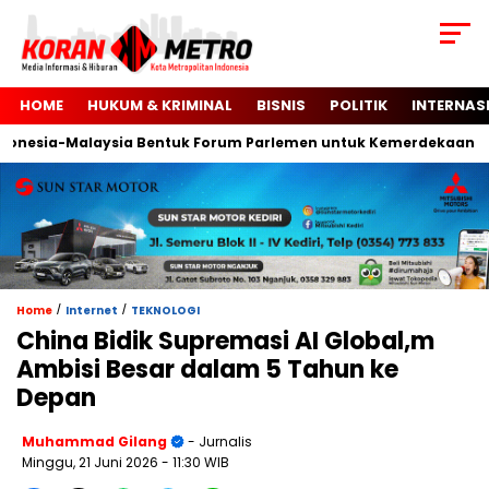
HOME
HUKUM & KRIMINAL
BISNIS
POLITIK
INTERNAS
sia-Malaysia Bentuk Forum Parlemen untuk Kemerdekaan Palest
/
/
Home
Internet
TEKNOLOGI
China Bidik Supremasi AI Global,m
Ambisi Besar dalam 5 Tahun ke
Depan
Muhammad Gilang
- Jurnalis
Minggu, 21 Juni 2026
- 11:30 WIB