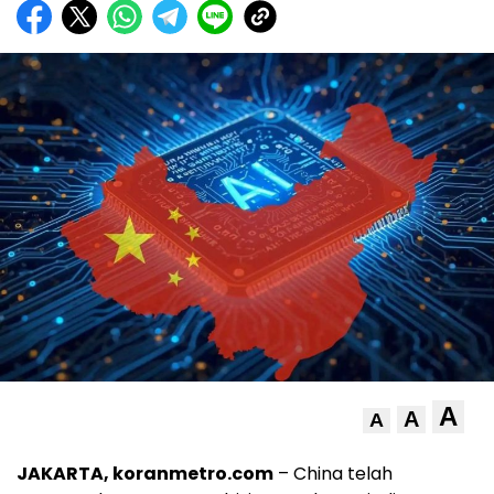
A
A
A
JAKARTA, koranmetro.com
– China telah