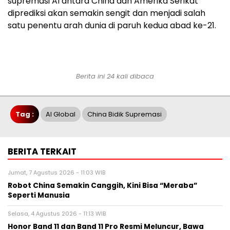
supremasi AI antara China dan Amerika Serikat
diprediksi akan semakin sengit dan menjadi salah
satu penentu arah dunia di paruh kedua abad ke-21.
Berita ini 24 kali dibaca
Tag :
AI Global
China Bidik Supremasi
BERITA TERKAIT
Jumat, 7 Agustus 2026 - 11:03 WIB
Robot China Semakin Canggih, Kini Bisa “Meraba”
Seperti Manusia
Selasa, 4 Agustus 2026 - 11:13 WIB
Honor Band 11 dan Band 11 Pro Resmi Meluncur, Bawa