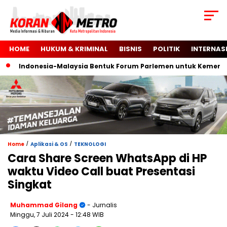
HOME
HUKUM & KRIMINAL
BISNIS
POLITIK
INTERNAS
Indonesia-Malaysia Bentuk Forum Parlemen untuk Kemerdekaa
/
/
Home
Aplikasi & OS
TEKNOLOGI
Cara Share Screen WhatsApp di HP
waktu Video Call buat Presentasi
Singkat
Muhammad Gilang
- Jurnalis
Minggu, 7 Juli 2024
- 12:48 WIB