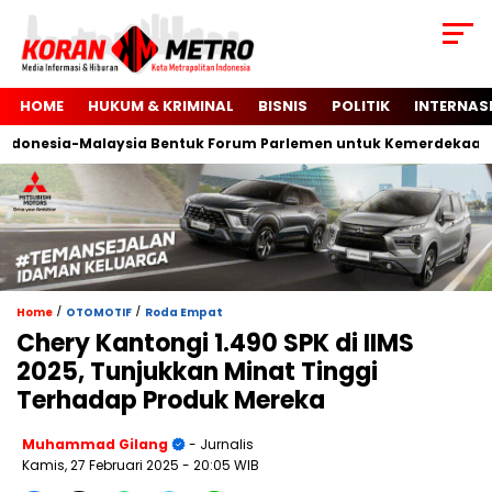
HOME
HUKUM & KRIMINAL
BISNIS
POLITIK
INTERNAS
nesia-Malaysia Bentuk Forum Parlemen untuk Kemerdekaan Pale
/
/
Home
OTOMOTIF
Roda Empat
Chery Kantongi 1.490 SPK di IIMS
2025, Tunjukkan Minat Tinggi
Terhadap Produk Mereka
Muhammad Gilang
- Jurnalis
Kamis, 27 Februari 2025
- 20:05 WIB