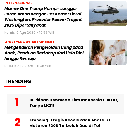
INTERNASIONAL
Marine One Trump Hampir Langgar
Jarak Aman dengan Jet Komersial di
Washington, Prosedur Pasca-Tragedi
2025 Dipertanyakan
Kamis, 6 Agu 2026 - 10:53 WIB
LIFE STYLE & ENTERTAINMENT
Mengenalkan Pengelolaan Uang pada
Anak, Panduan Bertahap dari Usia Dini
hingga Remaja
Rabu, 5 Agu 2026 - 11:05 WIB
TRENDING
10 Pilihan Download Film Indonesia Full HD,
Tanpa LK21!
Kronologi Tragis Kecelakaan Andra ST.
McLaren 720S Terbelah Dua di Tol