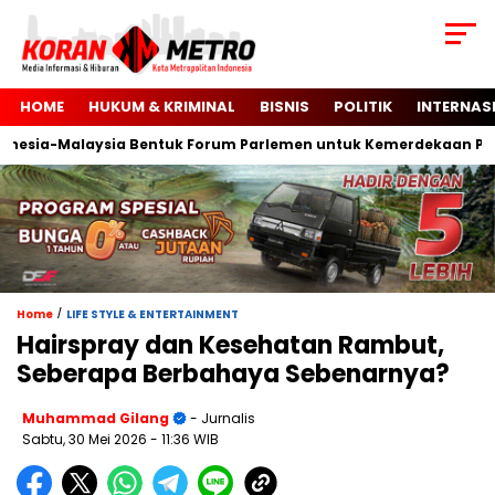
HOME
HUKUM & KRIMINAL
BISNIS
POLITIK
INTERNAS
ia-Malaysia Bentuk Forum Parlemen untuk Kemerdekaan Palest
/
Home
LIFE STYLE & ENTERTAINMENT
Hairspray dan Kesehatan Rambut,
Seberapa Berbahaya Sebenarnya?
Muhammad Gilang
- Jurnalis
Sabtu, 30 Mei 2026
- 11:36 WIB