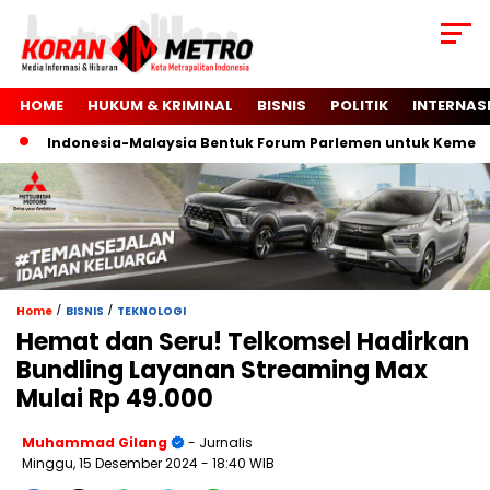
HOME
HUKUM & KRIMINAL
BISNIS
POLITIK
INTERNAS
Indonesia-Malaysia Bentuk Forum Parlemen untuk Kemerdeka
/
/
Home
BISNIS
TEKNOLOGI
Hemat dan Seru! Telkomsel Hadirkan
Bundling Layanan Streaming Max
Mulai Rp 49.000
Muhammad Gilang
- Jurnalis
Minggu, 15 Desember 2024
- 18:40 WIB