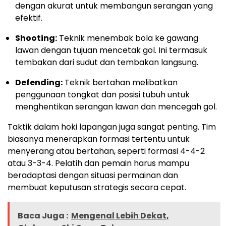
dengan akurat untuk membangun serangan yang
efektif.
Shooting:
Teknik menembak bola ke gawang
lawan dengan tujuan mencetak gol. Ini termasuk
tembakan dari sudut dan tembakan langsung.
Defending:
Teknik bertahan melibatkan
penggunaan tongkat dan posisi tubuh untuk
menghentikan serangan lawan dan mencegah gol.
Taktik dalam hoki lapangan juga sangat penting. Tim
biasanya menerapkan formasi tertentu untuk
menyerang atau bertahan, seperti formasi 4-4-2
atau 3-3-4. Pelatih dan pemain harus mampu
beradaptasi dengan situasi permainan dan
membuat keputusan strategis secara cepat.
Baca Juga :
Mengenal Lebih Dekat,