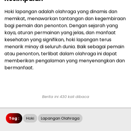
Hoki lapangan adalah olahraga yang dinamis dan
memikat, menawarkan tantangan dan kegembiraan
bagi pemain dan penonton. Dengan sejarah yang
kaya, aturan permainan yang jelas, dan manfaat
kesehatan yang signifikan, hoki lapangan terus
menarik minay di seluruh dunia. Baik sebagai pemain
atau penonton, terlibat dalam olahraga ini dapat
memberikan pengalaman yang menyenangkan dan
bermanfaat.
Berita ini 430 kali dibaca
Tag :
Hoki
Lapangan Olahraga