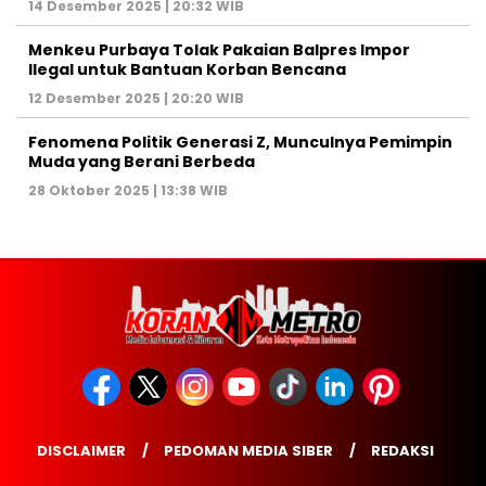
14 Desember 2025 | 20:32 WIB
Menkeu Purbaya Tolak Pakaian Balpres Impor
Ilegal untuk Bantuan Korban Bencana
12 Desember 2025 | 20:20 WIB
Fenomena Politik Generasi Z, Munculnya Pemimpin
Muda yang Berani Berbeda
28 Oktober 2025 | 13:38 WIB
DISCLAIMER
PEDOMAN MEDIA SIBER
REDAKSI