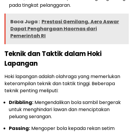
pada tingkat pelanggaran.
Baca Juga :
Prestasi Gemilang, Aero Aswar
Dapat Penghargaan Haornas dari
Pemerintah RI
Teknik dan Taktik dalam Hoki
Lapangan
Hoki lapangan adalah olahraga yang memerlukan
keterampilan teknik dan taktik tinggi. Beberapa
teknik penting meliputi:
Dribbling:
Mengendalikan bola sambil bergerak
untuk menghindari lawan dan menciptakan
peluang serangan.
Passing:
Mengoper bola kepada rekan setim