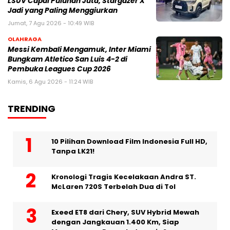
LSUV Capai Puluhan Juta, Stargazer X
Jadi yang Paling Menggiurkan
Jumat, 7 Agu 2026 - 10:49 WIB
OLAHRAGA
Messi Kembali Mengamuk, Inter Miami
Bungkam Atletico San Luis 4-2 di
Pembuka Leagues Cup 2026
Kamis, 6 Agu 2026 - 11:24 WIB
TRENDING
10 Pilihan Download Film Indonesia Full HD,
Tanpa LK21!
Kronologi Tragis Kecelakaan Andra ST.
McLaren 720S Terbelah Dua di Tol
Exeed ET8 dari Chery, SUV Hybrid Mewah
dengan Jangkauan 1.400 Km, Siap