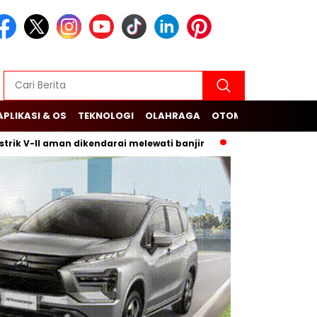
APLIKASI & OS
TEKNOLOGI
OLAHRAGA
OTOMOTIF
-II aman dikendarai melewati banjir
Budi Arie Setiadi dan 