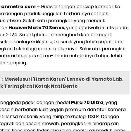
oranmetro.com
– Huawei tengah bersiap kembali ke
ia dengan produk unggulan terbarunya setelah
un absen. Salah satu perangkat yang menarik
alah
Huawei Mate 70 Series
, yang dijadwalkan rilis pada
er 2024. Smartphone ini menghadirkan berbagai
suk teknologi sidik jari ultrasonik yang lebih cepat dan
ngkan teknologi optik sebelumnya. Selain itu, perangkat
 baterai berbasis silikon-anoda untuk daya tahan lebih
in ramping​.
:
Menelusuri 'Harta Karun' Lenovo di Yamato Lab,
k Terinspirasi Kotak Nasi Bento
menggoda pasar dengan model
Pura 70 Ultra
, yang
esain berbahan kulit vegan premium dan fitur kamera
rti lensa mekanik yang mirip teknologi DSLR. Dengan
tografi dan desain mewah, perangkat ini diharapkan
atian konsumen Indonesia yang menyukai produk high-