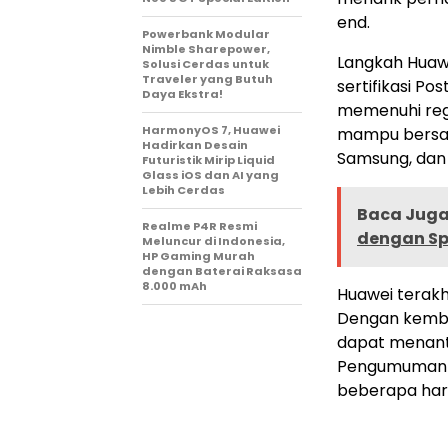
end​.
Powerbank Modular
Nimble Sharepower,
Langkah Huawe
Solusi Cerdas untuk
Traveler yang Butuh
sertifikasi P
Daya Ekstra!
memenuhi regu
HarmonyOS 7, Huawei
mampu bersain
Hadirkan Desain
Samsung, dan 
Futuristik Mirip Liquid
Glass iOS dan AI yang
Lebih Cerdas
Baca Juga 
Realme P4R Resmi
dengan Sp
Meluncur di Indonesia,
HP Gaming Murah
dengan Baterai Raksasa
8.000 mAh
Huawei terakh
Dengan kemba
dapat menanti
Pengumuman r
beberapa hari