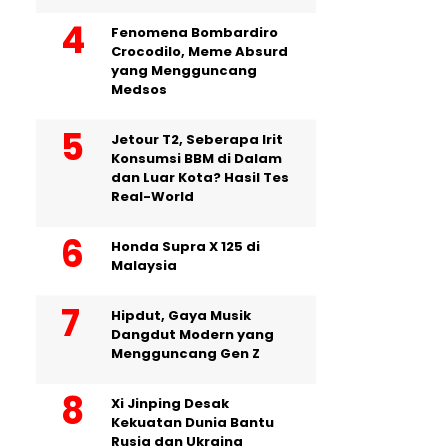
Fenomena Bombardiro
Crocodilo, Meme Absurd
yang Mengguncang
Medsos
Jetour T2, Seberapa Irit
Konsumsi BBM di Dalam
dan Luar Kota? Hasil Tes
Real-World
Honda Supra X 125 di
Malaysia
Hipdut, Gaya Musik
Dangdut Modern yang
Mengguncang Gen Z
Xi Jinping Desak
Kekuatan Dunia Bantu
Rusia dan Ukraina