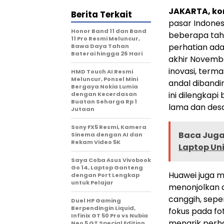
JAKARTA, k
Berita Terkait
pasar Indones
Honor Band 11 dan Band
beberapa tah
11 Pro Resmi Meluncur,
perhatian ad
Bawa Daya Tahan
Baterai hingga 26 Hari
akhir Novemb
inovasi, terma
HMD Touch AI Resmi
Meluncur, Ponsel Mini
andal dibandi
Bergaya Nokia Lumia
ini dilengkapi
dengan Kecerdasan
Buatan Seharga Rp 1
lama dan desa
Jutaan
Sony FX5 Resmi, Kamera
Baca Juga 
Sinema dengan AI dan
Rekam Video 5K
Laptop Uni
Saya Coba Asus Vivobook
Go 14, Laptop Ganteng
Huawei juga 
dengan Port Lengkap
untuk Pelajar
menonjolkan d
canggih, sepe
Duel HP Gaming
Berpendingin Liquid,
fokus pada fo
Infinix GT 50 Pro vs Nubia
menarik perh
Neo 5 GT Special Edition