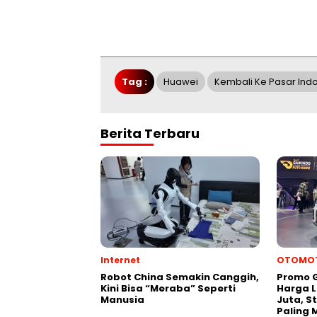
Tag :
Huawei
Kembali Ke Pasar In
Berita Terbaru
Internet
OTOMOT
Robot China Semakin Canggih,
Promo G
Kini Bisa “Meraba” Seperti
Harga L
Manusia
Juta, S
Paling 