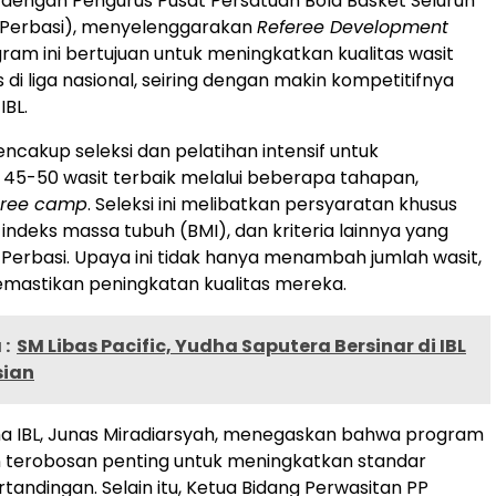
dengan Pengurus Pusat Persatuan Bola Basket Seluruh
P Perbasi), menyelenggarakan
Referee Development
gram ini bertujuan untuk meningkatkan kualitas wasit
di liga nasional, seiring dengan makin kompetitifnya
IBL.
encakup seleksi dan pelatihan intensif untuk
45-50 wasit terbaik melalui beberapa tahapan,
eree camp
. Seleksi ini melibatkan persyaratan khusus
i, indeks massa tubuh (BMI), dan kriteria lainnya yang
P Perbasi. Upaya ini tidak hanya menambah jumlah wasit,
emastikan peningkatan kualitas mereka.
:
SM Libas Pacific, Yudha Saputera Bersinar di IBL
sian
ma IBL, Junas Miradiarsyah, menegaskan bahwa program
n terobosan penting untuk meningkatkan standar
tandingan. Selain itu, Ketua Bidang Perwasitan PP