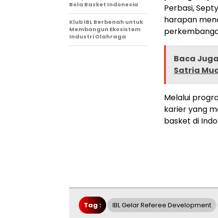
Bola Basket Indonesia
Perbasi, Sept
harapan mence
Klub IBL Berbenah untuk
Membangun Ekosistem
perkembangan
Industri Olahraga
Baca Juga 
Satria Mu
Melalui progra
karier yang me
basket di Indo
Tag :
IBL Gelar Referee Development