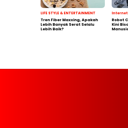
LIFE STYLE & ENTERTAINMENT
Internet
Tren Fiber Maxxing, Apakah
Robot C
Lebih Banyak Serat Selalu
Kini Bi
Lebih Baik?
Manusi