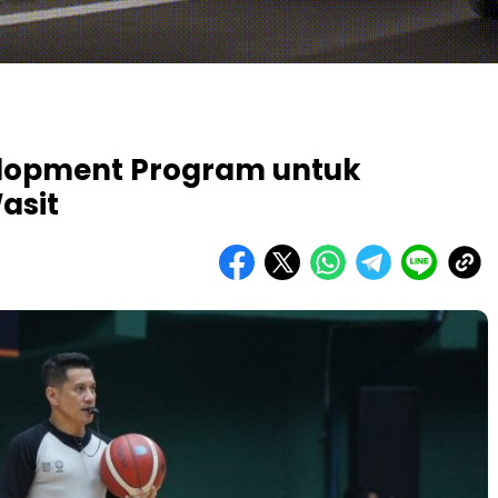
velopment Program untuk
asit