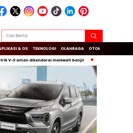
APLIKASI & OS
TEKNOLOGI
OLAHRAGA
OTOMOTIF
II aman dikendarai melewati banjir
Budi Arie Setiadi dan D