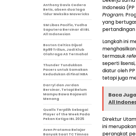
bekerja sama 
Anthony Davis Cedera
Indonesia (P
Betis, absen dua laga
Program
. Pro
tidur Meksiko Mavericks
yang bertugas 
SM Libas Pacific, Yudha
pertandingan 
Saputera Bersinar di IBL
All Indonesian
Langkah ini m
Boston Celtics Dijual
menghasilkan 
Rp99 Triliun, Jadi Klub
Olahraga AS Termahal
termasuk
ref
seperti lisens
Thunder Tundukkan
Pacers untuk Samakan
diatur oleh P
Kedudukan di Final NBA
tetapi juga m
Darryl dan Jordan
Bersinar, Tetapi Belum
Baca Juga 
Mampu Bawa Rajawali
Menang
All Indone
Qualls Terpilih Sebagai
Player of the Week Pada
Direktur Uta
Pekan Ketiga IBL 2025
ini merupaka
Aven Pratama Belajar
perangkat per
Banyak Saat TC Timnas