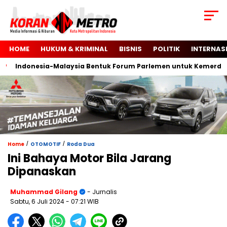
HOME
HUKUM & KRIMINAL
BISNIS
POLITIK
INTERNAS
Indonesia-Malaysia Bentuk Forum Parlemen untuk Kemerdekaan
/
/
Home
OTOMOTIF
Roda Dua
Ini Bahaya Motor Bila Jarang
Dipanaskan
Muhammad Gilang
- Jurnalis
Sabtu, 6 Juli 2024
- 07:21 WIB