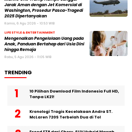
Jarak Aman dengan Jet Komersial di
Washington, Prosedur Pasca-Tragedi
2025 Dipertanyakan
Kamis, 6 Agu 2026 - 10:53 WIB
LIFE STYLE & ENTERTAINMENT
Mengenalkan Pengelolaan Uang pada
Anak, Panduan Bertahap dari Usia Dini
hingga Remaja
Rabu, 5 Agu 2026 - 11:05 WIB
TRENDING
10 Pilihan Download Film Indonesia Full HD,
Tanpa LK21!
Kronologi Tragis Kecelakaan Andra ST.
McLaren 720S Terbelah Dua di Tol
Exeed ET8 dari Chery, SUV Hybrid Mewah