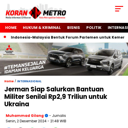
HOME
HUKUM & KRIMINAL
BISNIS
POLITIK
INTERNAS
Indonesia-Malaysia Bentuk Forum Parlemen untuk Kemerdeka
/
Home
INTERNASIONAL
Jerman Siap Salurkan Bantuan
Militer Senilai Rp2,9 Triliun untuk
Ukraina
Muhammad Gilang
- Jurnalis
Senin, 2 Desember 2024
- 21:48 WIB