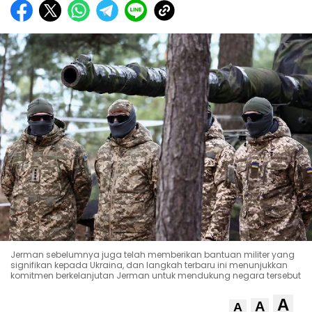
Jerman sebelumnya juga telah memberikan bantuan militer yang
signifikan kepada Ukraina, dan langkah terbaru ini menunjukkan
komitmen berkelanjutan Jerman untuk mendukung negara tersebut
A
A
A