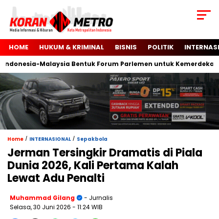
HOME
HUKUM & KRIMINAL
BISNIS
POLITIK
INTERNAS
donesia-Malaysia Bentuk Forum Parlemen untuk Kemerdekaan Pa
/
/
Home
INTERNASIONAL
Sepakbola
Jerman Tersingkir Dramatis di Piala
Dunia 2026, Kali Pertama Kalah
Lewat Adu Penalti
Muhammad Gilang
- Jurnalis
Selasa, 30 Juni 2026
- 11:24 WIB