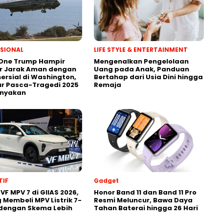
SIONAL
LIFE STYLE & ENTERTAINMENT
 One Trump Hampir
Mengenalkan Pengelolaan
r Jarak Aman dengan
Uang pada Anak, Panduan
ersial di Washington,
Bertahap dari Usia Dini hingga
r Pasca-Tragedi 2025
Remaja
anyakan
IF
Gadget
VF MPV 7 di GIIAS 2026,
Honor Band 11 dan Band 11 Pro
 Membeli MPV Listrik 7-
Resmi Meluncur, Bawa Daya
 dengan Skema Lebih
Tahan Baterai hingga 26 Hari