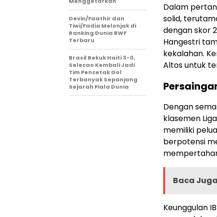
Menggetarkan
Dalam pertand
solid, teruta
Devin/Faathir dan
Tiwi/Fadia Melonjak di
dengan skor 2
Ranking Dunia BWF
Terbaru
Hangestri tam
kekalahan. K
Brasil Bekuk Haiti 3-0,
Altos untuk te
Selecao Kembali Jadi
Tim Pencetak Gol
Terbanyak Sepanjang
Persainga
Sejarah Piala Dunia
Dengan semaki
klasemen Liga 
memiliki pelu
berpotensi me
mempertahank
Baca Juga 
Keunggulan I