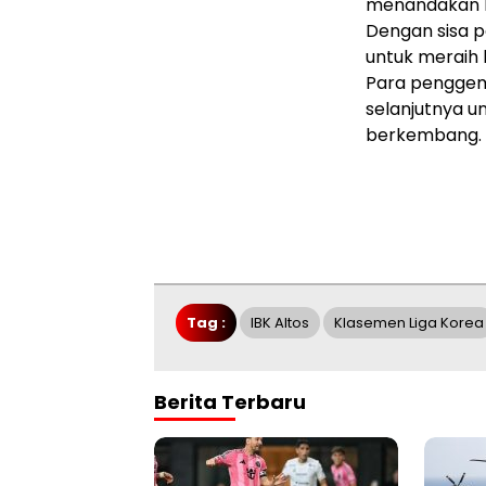
menandakan b
Dengan sisa p
untuk meraih 
Para penggema
selanjutnya u
berkembang.
Tag :
IBK Altos
Klasemen Liga Korea
Berita Terbaru