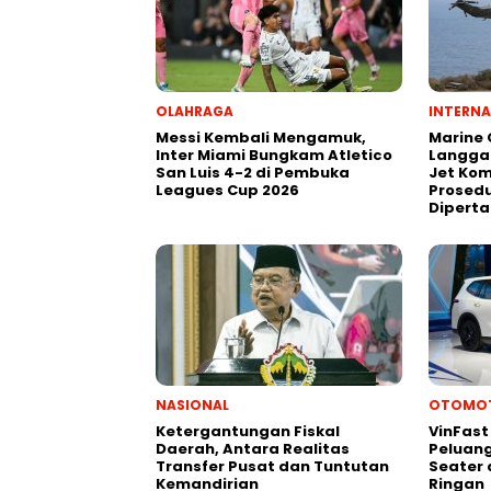
OLAHRAGA
INTERNA
Messi Kembali Mengamuk,
Marine
Inter Miami Bungkam Atletico
Langga
San Luis 4-2 di Pembuka
Jet Kom
Leagues Cup 2026
Prosedu
Dipert
NASIONAL
OTOMOT
Ketergantungan Fiskal
VinFast 
Daerah, Antara Realitas
Peluang
Transfer Pusat dan Tuntutan
Seater
Kemandirian
Ringan