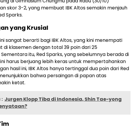
sung di Gimnasium Chungmu pada Rabu (30/10)
an skor 3-2, yang membuat IBK Altos semakin menjauh
ed Sparks.
n yang Krusial
i sangat berarti bagi IBK Altos, yang kini menempati
t di klasemen dengan total 39 poin dari 25
 Sementara itu, Red Sparks, yang sebelumnya berada di
, kini harus berjuang lebih keras untuk mempertahankan
gan hasil ini, IBK Altos hanya tertinggal dua poin dari Red
 menunjukkan bahwa persaingan di papan atas
akin ketat.
:
Jurgen Klopp Tiba di Indonesia, Shin Tae-yong
Kenyataan?
Tim