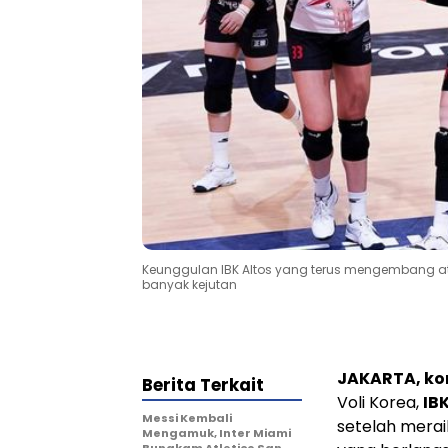
Keunggulan IBK Altos yang terus mengembang 
banyak kejutan
JAKARTA, k
Berita Terkait
Voli Korea,
IBK
Messi Kembali
setelah mera
Mengamuk, Inter Miami
Bungkam Atletico San