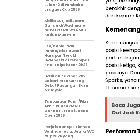
yang berlang
Luis 4-2 di Pembuka
berakhir deng
Leagues Cup 2026
dari kejaran R
Aldila Sutjiadi Juara
Ganda di Washington,
Kemenanga
Sabet Gelar WTA 500
Kedua Musim Ini
Kemenangan in
Leo/Daniel dan
posisi keempa
Rehan/Gloria Jadi
Harapan Terakhir
pertandingan.
Indonesia di Perempat
posisi ketiga
Final Taipei Open 2026
posisinya. Den
Hasil China Open 2026,
Sparks, yang
Sabar/Reza Coreng
Debut Pasangan Baru
klasemen sem
Malaysia
Tantangan Fajar/Fikri
Baca Juga 
Akhiri Puasa Gelar
Ganda Putra di Japan
Out Jadi 
Open 2026
Perjalanan Epik Timnas
Performa 
Voli Indonesia, Juara AVC
Cup 2026 yang