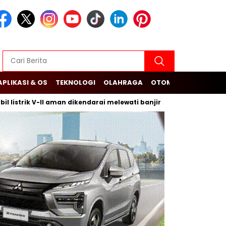
APLIKASI & OS
TEKNOLOGI
OLAHRAGA
OTOMOTIF
k V-II aman dikendarai melewati banjir
Budi Arie Setiadi d