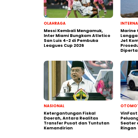
OLAHRAGA
INTERNA
Messi Kembali Mengamuk,
Marine
Inter Miami Bungkam Atletico
Langga
San Luis 4-2 di Pembuka
Jet Kom
Leagues Cup 2026
Prosedu
Dipert
NASIONAL
OTOMOT
Ketergantungan Fiskal
VinFast 
Daerah, Antara Realitas
Peluang
Transfer Pusat dan Tuntutan
Seater
Kemandirian
Ringan