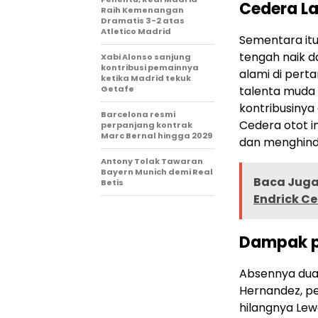
Cedera L
Raih Kemenangan
Dramatis 3-2 atas
Atletico Madrid
Sementara itu
tengah naik d
Xabi Alonso sanjung
kontribusi pemainnya
alami di pert
ketika Madrid tekuk
Getafe
talenta muda 
kontribusinya
Barcelona resmi
Cedera otot i
perpanjang kontrak
Marc Bernal hingga 2029
dan menghinda
Antony Tolak Tawaran
Bayern Munich demi Real
Baca Juga 
Betis
Endrick Ce
Dampak p
Absennya dua 
Hernandez, p
hilangnya Lew