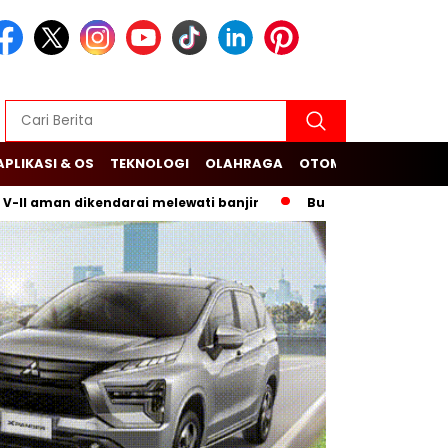
APLIKASI & OS
TEKNOLOGI
OLAHRAGA
OTOMOTIF
an dikendarai melewati banjir
Budi Arie Setiadi dan Dugaan