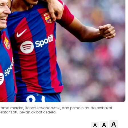
r utama mereka, Robert Lewandowski, dan pemain muda berbakat
kitar satu pekan akibat cedera.
A
A
A