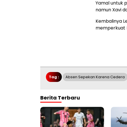
Yamal untuk pe
namun Xavi d
Kembalinya L
memperkuat B
Tag :
Absen Sepekan Karena Cedera
Berita Terbaru