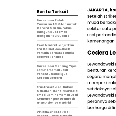
JAKARTA, k
Berita Terkait
setelah strik
Barcelona Tolak
muda berbaka
Tawaran AC Milan untuk
sekitar satu 
Gerard Martín, Fokus
Bangun Duet Emas
usai pertandi
dengan Pau Cubarsí
kemenangan b
Real Madrid Lanjutkan
Era Galacticos, Bidik
Cedera L
Pemain Berkelas Dunia
Selevel Ronaldo
Lewandowski 
Barcelona Menang Tipis,
benturan kera
Lamine Yamal Jadi
Penentu Sekaligus
segera menjal
Korban Cedera
memperkirakan
Frustrasi Biasa, Bukan
setidaknya se
Masalah, Hansi Flick Bela
Lewandowski m
Emosi Lamine Yamal Usai
Kemenangan Dramatis
perannya seb
atas Atletico Madrid
berharga di li
Vinicius Jr Cetak Gol
Penentu, Real Madrid