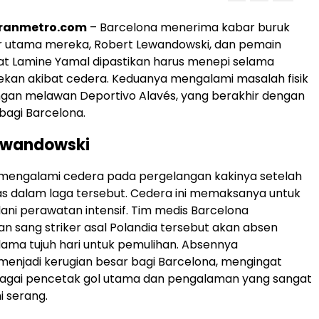
oranmetro.com
– Barcelona menerima kabar buruk
er utama mereka, Robert Lewandowski, dan pemain
t Lamine Yamal dipastikan harus menepi selama
pekan akibat cedera. Keduanya mengalami masalah fisik
ngan melawan Deportivo Alavés, yang berakhir dengan
agi Barcelona.
ewandowski
mengalami cedera pada pergelangan kakinya setelah
s dalam laga tersebut. Cedera ini memaksanya untuk
ani perawatan intensif. Tim medis Barcelona
 sang striker asal Polandia tersebut akan absen
lama tujuh hari untuk pemulihan. Absennya
enjadi kerugian besar bagi Barcelona, mengingat
agai pencetak gol utama dan pengalaman yang sangat
ni serang.