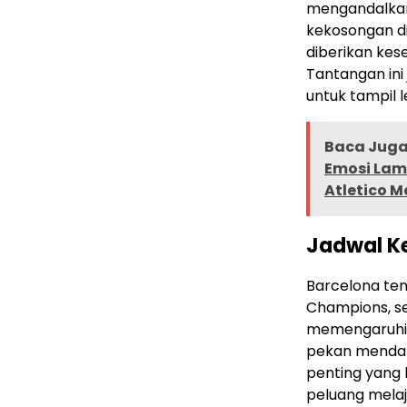
mengandalkan
kekosongan di
diberikan ke
Tantangan ini
untuk tampil 
Baca Juga 
Emosi Lam
Atletico M
Jadwal Ke
Barcelona ten
Champions, se
memengaruhi 
pekan mendat
penting yang 
peluang melaj