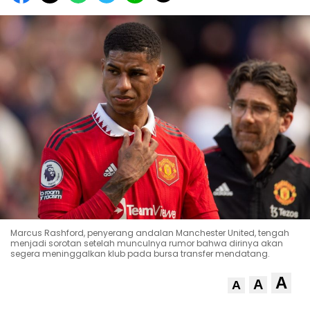
Marcus Rashford, penyerang andalan Manchester United, tengah
menjadi sorotan setelah munculnya rumor bahwa dirinya akan
segera meninggalkan klub pada bursa transfer mendatang.
A
A
A