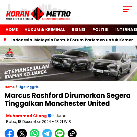
HOME
HUKUM & KRIMINAL
BISNIS
POLITIK
INTERNAS
Indonesia-Malaysia Bentuk Forum Parlemen untuk Kemerdekaa
/
Home
Liga Inggris
Marcus Rashford Dirumorkan Segera
Tinggalkan Manchester United
Muhammad Gilang
- Jurnalis
Rabu, 18 Desember 2024
- 18:21 WIB