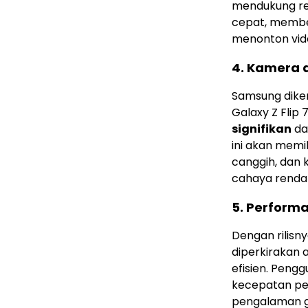
mendukung reso
cepat, membe
menonton vid
4.
Kamera d
Samsung dike
Galaxy Z Flip
signifikan
da
ini akan memil
canggih, dan
cahaya rendah
5.
Performa
Dengan rilisny
diperkirakan
efisien. Pen
kecepatan pem
pengalaman ga