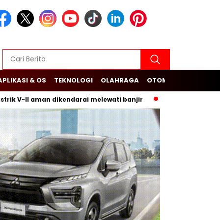
APLIKASI & OS
TEKNOLOGI
OLAHRAGA
OTOMOTIF
I aman dikendarai melewati banjir
Budi Arie Setiadi dan Du