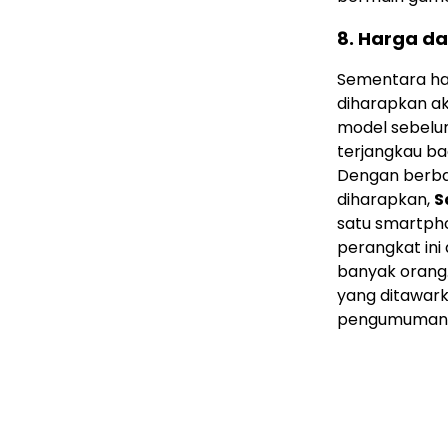
8.
Harga da
Sementara har
diharapkan a
model sebelum
terjangkau ba
Dengan berba
diharapkan,
S
satu smartpho
perangkat in
banyak orang.
yang ditawark
pengumuman r