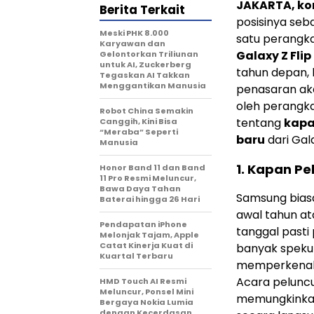
JAKARTA, k
Berita Terkait
posisinya seb
Meski PHK 8.000
satu perangka
Karyawan dan
Galaxy Z Flip 
Gelontorkan Triliunan
untuk AI, Zuckerberg
tahun depan,
Tegaskan AI Takkan
Menggantikan Manusia
penasaran aka
oleh perangkat
Robot China Semakin
tentang
kap
Canggih, Kini Bisa
“Meraba” Seperti
baru
dari Gala
Manusia
1.
Kapan Pe
Honor Band 11 dan Band
11 Pro Resmi Meluncur,
Bawa Daya Tahan
Samsung bias
Baterai hingga 26 Hari
awal tahun at
Pendapatan iPhone
tanggal pasti
Melonjak Tajam, Apple
Catat Kinerja Kuat di
banyak speku
Kuartal Terbaru
memperkenalk
Acara peluncu
HMD Touch AI Resmi
Meluncur, Ponsel Mini
memungkinkan
Bergaya Nokia Lumia
dengan Kecerdasan