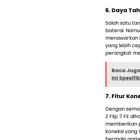
6.
Daya Tah
Salah satu ta
baterai. Namu
menawarkan
yang lebih c
perangkat mer
Baca Juga 
Ini Spesif
7.
Fitur Kon
Dengan semaki
Z Flip 7 FE d
memberikan p
koneksi yang 
bermain game 