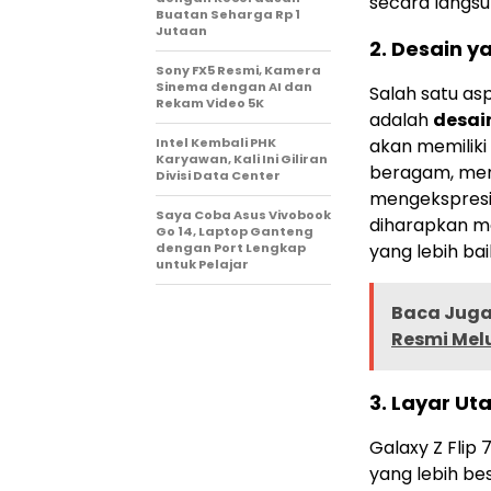
secara langsu
Buatan Seharga Rp 1
Jutaan
2.
Desain y
Sony FX5 Resmi, Kamera
Sinema dengan AI dan
Salah satu asp
Rekam Video 5K
adalah
desai
Intel Kembali PHK
akan memiliki
Karyawan, Kali Ini Giliran
beragam, mem
Divisi Data Center
mengekspresik
Saya Coba Asus Vivobook
diharapkan me
Go 14, Laptop Ganteng
dengan Port Lengkap
yang lebih bai
untuk Pelajar
Baca Juga 
Resmi Melu
3.
Layar Uta
Galaxy Z Flip
yang lebih be