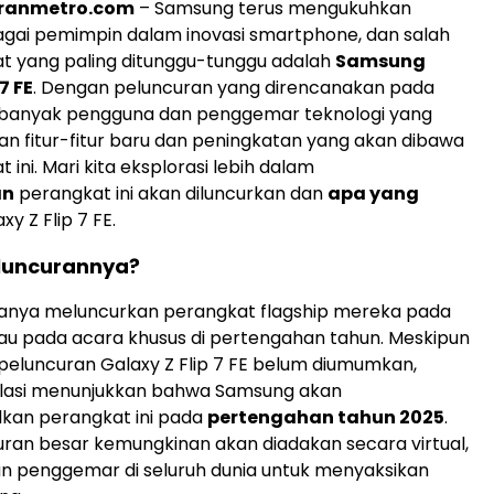
oranmetro.com
– Samsung terus mengukuhkan
agai pemimpin dalam inovasi smartphone, dan salah
t yang paling ditunggu-tunggu adalah
Samsung
7 FE
. Dengan peluncuran yang direncanakan pada
 banyak pengguna dan penggemar teknologi yang
n fitur-fitur baru dan peningkatan yang akan dibawa
 ini. Mari kita eksplorasi lebih dalam
an
perangkat ini akan diluncurkan dan
apa yang
xy Z Flip 7 FE.
luncurannya?
anya meluncurkan perangkat flagship mereka pada
au pada acara khusus di pertengahan tahun. Meskipun
 peluncuran Galaxy Z Flip 7 FE belum diumumkan,
lasi menunjukkan bahwa Samsung akan
an perangkat ini pada
pertengahan tahun 2025
.
ran besar kemungkinan akan diadakan secara virtual,
 penggemar di seluruh dunia untuk menyaksikan