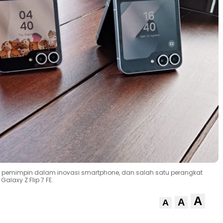
pemimpin dalam inovasi smartphone, dan salah satu perangkat
laxy Z Flip 7 FE.
A
A
A