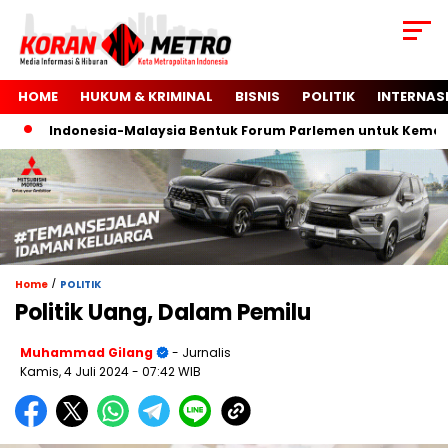
HOME
HUKUM & KRIMINAL
BISNIS
POLITIK
INTERNAS
Indonesia-Malaysia Bentuk Forum Parlemen untuk Kemerdek
/
Home
POLITIK
Politik Uang, Dalam Pemilu
Muhammad Gilang
- Jurnalis
Kamis, 4 Juli 2024
- 07:42 WIB