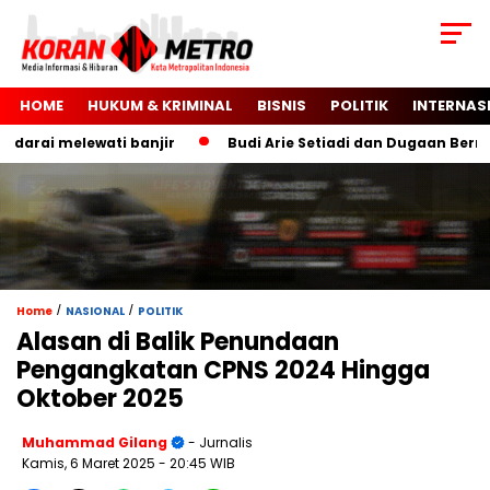
HOME
HUKUM & KRIMINAL
BISNIS
POLITIK
INTERNAS
arai melewati banjir
Budi Arie Setiadi dan Dugaan Bermain
/
/
Home
NASIONAL
POLITIK
Alasan di Balik Penundaan
Pengangkatan CPNS 2024 Hingga
Oktober 2025
Muhammad Gilang
- Jurnalis
Kamis, 6 Maret 2025
- 20:45 WIB